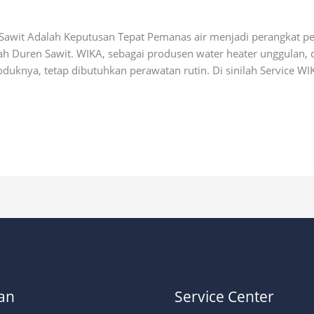
ial
Sawit Adalah Keputusan Tepat Pemanas air menjadi perangkat pe
rah Duren Sawit. WIKA, sebagai produsen water heater unggulan,
duknya, tetap dibutuhkan perawatan rutin. Di sinilah Service WI
an
Service Center