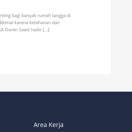
nting bagi banyak rumah tangga di
 dikenal karena ketahanan dan
KA Duren Sawit hadir […]
Area Kerja