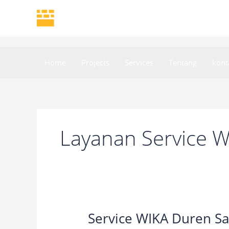
Skip
to
content
Home
Projects
Services
Tentang
kont
Layanan Service W
Service WIKA Duren Sa
Service
WIKA