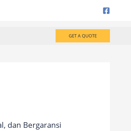
GET A QUOTE
l, dan Bergaransi