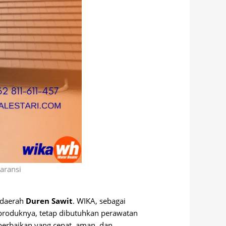
aransi
i daerah
Duren Sawit
. WIKA, sebagai
 produknya, tetap dibutuhkan perawatan
erbaikan yang cepat, aman, dan