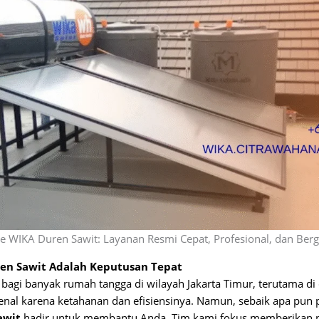
ce WIKA Duren Sawit: Layanan Resmi Cepat, Profesional, dan Berg
ren Sawit Adalah Keputusan Tepat
bagi banyak rumah tangga di wilayah Jakarta Timur, terutama d
kenal karena ketahanan dan efisiensinya. Namun, sebaik apa pun
awit
hadir untuk membantu Anda. Tim kami fokus memberikan p