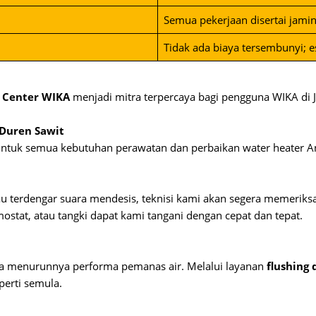
Semua pekerjaan disertai jamin
Tidak ada biaya tersembunyi; es
e Center WIKA
menjadi mitra terpercaya bagi pengguna WIKA di J
 Duren Sawit
ntuk semua kebutuhan perawatan dan perbaikan water heater A
 atau terdengar suara mendesis, teknisi kami akan segera memeri
stat, atau tangki dapat kami tangani dengan cepat dan tepat.
a menurunnya performa pemanas air. Melalui layanan
flushing 
erti semula.