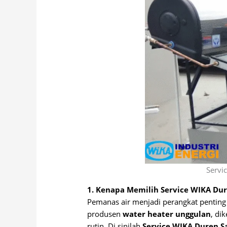
Servi
1. Kenapa Memilih Service WIKA Du
Pemanas air menjadi perangkat penting 
produsen
water heater unggulan
, di
rutin. Di sinilah
Service WIKA Duren S