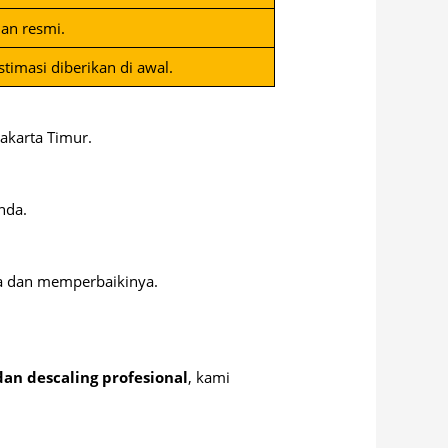
an resmi.
timasi diberikan di awal.
akarta Timur.
nda.
ksa dan memperbaikinya.
dan descaling profesional
, kami