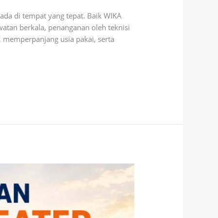
ada di tempat yang tepat. Baik WIKA
tan berkala, penanganan oleh teknisi
, memperpanjang usia pakai, serta