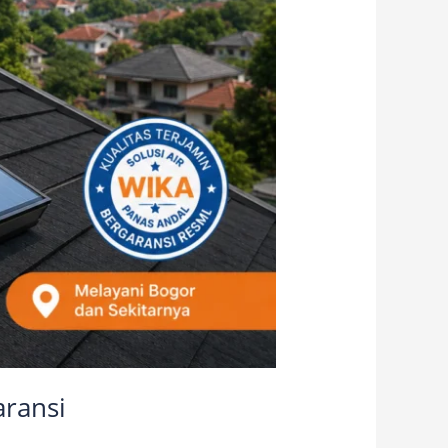
aransi