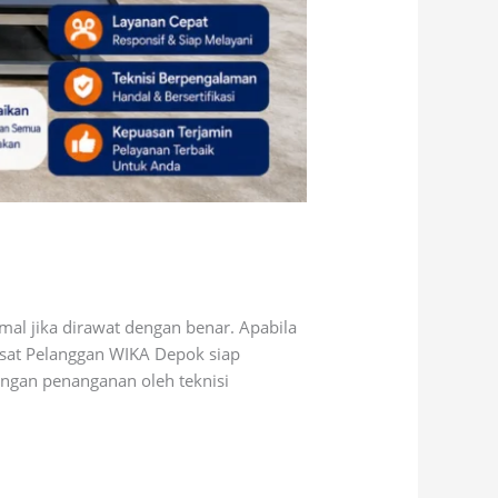
al jika dirawat dengan benar. Apabila
usat Pelanggan WIKA Depok siap
engan penanganan oleh teknisi