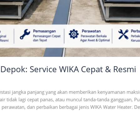
 Depok: Service WIKA Cepat & Resmi
aofficial
estasi jangka panjang yang akan memberikan kenyamanan maksim
ir tidak lagi cepat panas, atau muncul tanda-tanda gangguan, P
e, perawatan, dan perbaikan berbagai jenis WIKA Water Heater. D