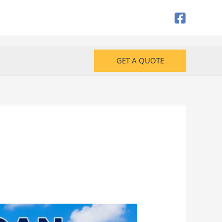
GET A QUOTE