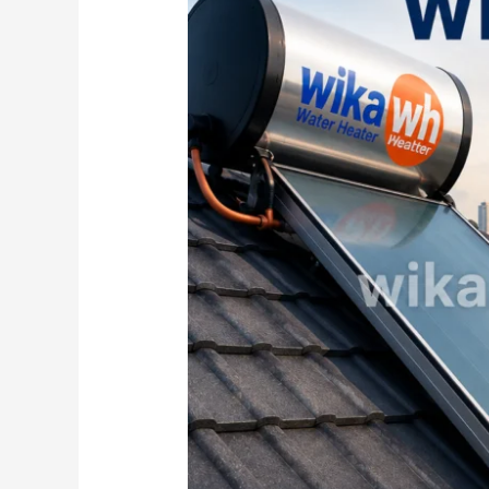
Resmi
&
Bergaransi