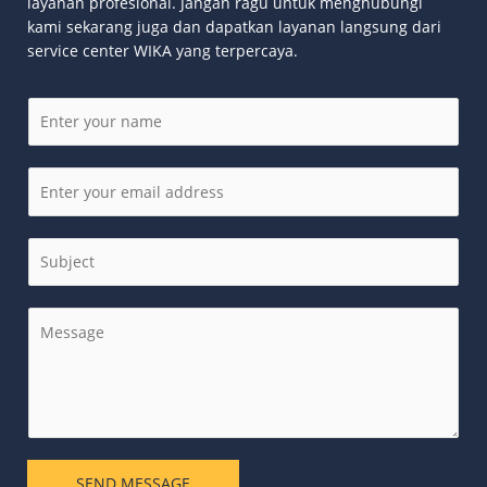
layanan profesional. Jangan ragu untuk menghubungi
kami sekarang juga dan dapatkan layanan langsung dari
service center WIKA yang terpercaya.
N
a
m
E
e
m
*
a
S
i
i
l
n
*
C
g
o
l
m
e
m
L
e
i
n
n
t
e
SEND MESSAGE
o