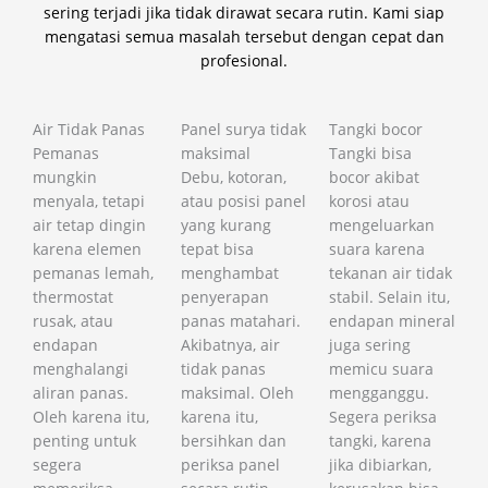
sering terjadi jika tidak dirawat secara rutin. Kami siap
mengatasi semua masalah tersebut dengan cepat dan
profesional.
Air Tidak Panas
Panel surya tidak
Tangki bocor
Pemanas
maksimal
Tangki bisa
mungkin
Debu, kotoran,
bocor akibat
menyala, tetapi
atau posisi panel
korosi atau
air tetap dingin
yang kurang
mengeluarkan
karena elemen
tepat bisa
suara karena
pemanas lemah,
menghambat
tekanan air tidak
thermostat
penyerapan
stabil. Selain itu,
rusak, atau
panas matahari.
endapan mineral
endapan
Akibatnya, air
juga sering
menghalangi
tidak panas
memicu suara
aliran panas.
maksimal. Oleh
mengganggu.
Oleh karena itu,
karena itu,
Segera periksa
penting untuk
bersihkan dan
tangki, karena
segera
periksa panel
jika dibiarkan,