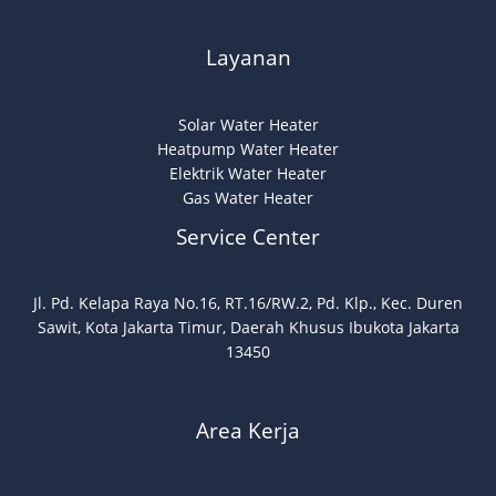
Layanan
Solar Water Heater
Heatpump Water Heater
Elektrik Water Heater
Gas Water Heater
Service Center
Jl. Pd. Kelapa Raya No.16, RT.16/RW.2, Pd. Klp., Kec. Duren
Sawit, Kota Jakarta Timur, Daerah Khusus Ibukota Jakarta
13450
Area Kerja