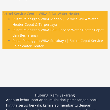
Artikel Service Center WIKA Solar Water Heater
Pusat Pelanggan WIKA Medan | Service WIKA Water
Heater Cepat & Terpercaya
Pusat Pelanggan WIKA Bali: Service Water Heater Cepat,
dan Bergaransi
Pusat Pelanggan WIKA Surabaya | Solusi Cepat Service
Solar Water Heater
Hubungi Kami Sekarang
Apapun kebutuhan Anda, mulai dari pemasangan baru
hingga servis berkala, kami siap membantu dengan