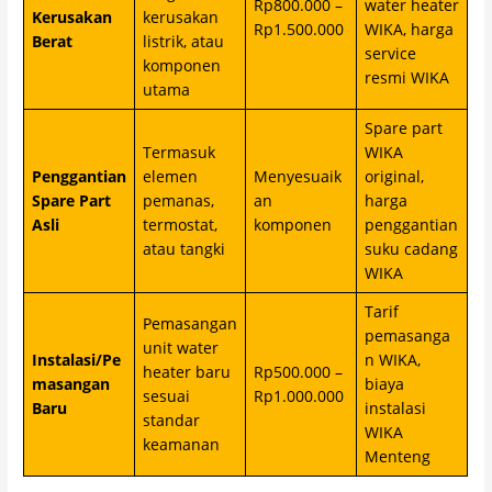
Rp800.000 –
water heater
Kerusakan
kerusakan
Rp1.500.000
WIKA, harga
Berat
listrik, atau
service
komponen
resmi WIKA
utama
Spare part
Termasuk
WIKA
Penggantian
elemen
Menyesuaik
original,
Spare Part
pemanas,
an
harga
Asli
termostat,
komponen
penggantian
atau tangki
suku cadang
WIKA
Tarif
Pemasangan
pemasanga
unit water
Instalasi/Pe
n WIKA,
heater baru
Rp500.000 –
masangan
biaya
sesuai
Rp1.000.000
Baru
instalasi
standar
WIKA
keamanan
Menteng