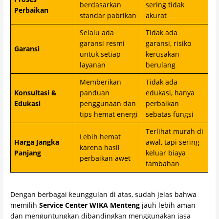
berdasarkan
sering tidak
Perbaikan
standar pabrikan
akurat
Selalu ada
Tidak ada
garansi resmi
garansi, risiko
Garansi
untuk setiap
kerusakan
layanan
berulang
Memberikan
Tidak ada
Konsultasi &
panduan
edukasi, hanya
Edukasi
penggunaan dan
perbaikan
tips hemat energi
sebatas fungsi
Terlihat murah di
Lebih hemat
Harga Jangka
awal, tapi sering
karena hasil
Panjang
keluar biaya
perbaikan awet
tambahan
Dengan berbagai keunggulan di atas, sudah jelas bahwa
memilih
Service Center WIKA Menteng
jauh lebih aman
dan menguntungkan dibandingkan menggunakan jasa