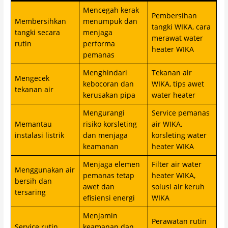
Mencegah kerak
Pembersihan
Membersihkan
menumpuk dan
tangki WIKA, cara
tangki secara
menjaga
merawat water
rutin
performa
heater WIKA
pemanas
Menghindari
Tekanan air
Mengecek
kebocoran dan
WIKA, tips awet
tekanan air
kerusakan pipa
water heater
Mengurangi
Service pemanas
Memantau
risiko korsleting
air WIKA,
instalasi listrik
dan menjaga
korsleting water
keamanan
heater WIKA
Menjaga elemen
Filter air water
Menggunakan air
pemanas tetap
heater WIKA,
bersih dan
awet dan
solusi air keruh
tersaring
efisiensi energi
WIKA
Menjamin
Perawatan rutin
Service rutin
keamanan dan