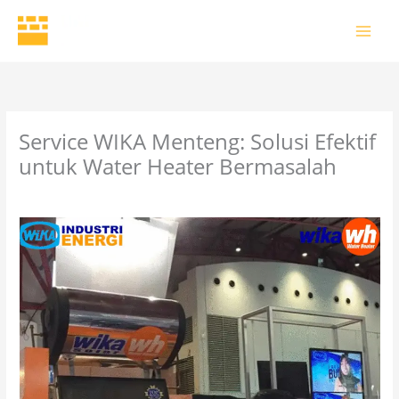
Skip
to
content
Service WIKA Menteng: Solusi Efektif
untuk Water Heater Bermasalah
2 Comments
/
Uncategorized
/ By
wikaofficial