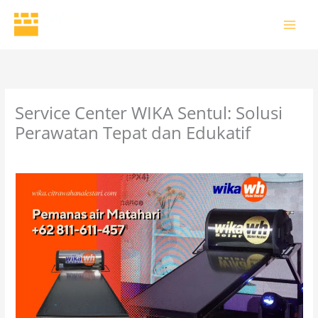
Skip
to
content
Service Center WIKA Sentul: Solusi
Perawatan Tepat dan Edukatif
4 Comments
/
Uncategorized
/ By
wikaofficial