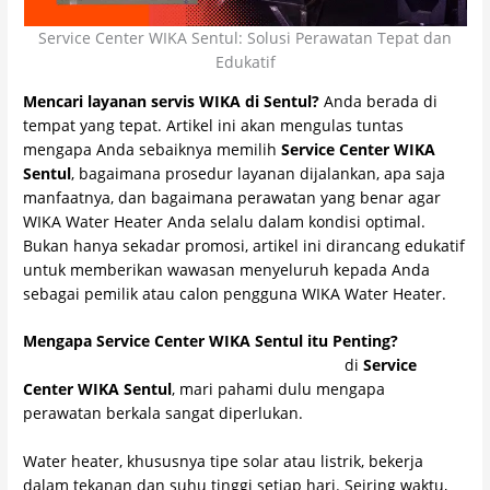
Service Center WIKA Sentul: Solusi Perawatan Tepat dan
Edukatif
Mencari layanan servis WIKA di Sentul?
Anda berada di
tempat yang tepat. Artikel ini akan mengulas tuntas
mengapa Anda sebaiknya memilih
Service Center WIKA
Sentul
, bagaimana prosedur layanan dijalankan, apa saja
manfaatnya, dan bagaimana perawatan yang benar agar
WIKA Water Heater Anda selalu dalam kondisi optimal.
Bukan hanya sekadar promosi, artikel ini dirancang edukatif
untuk memberikan wawasan menyeluruh kepada Anda
sebagai pemilik atau calon pengguna WIKA Water Heater.
Mengapa Service Center WIKA Sentul itu Penting?
Sebelum membahas layanan yang tersedia
di
Service
Center WIKA Sentul
, mari pahami dulu mengapa
perawatan berkala sangat diperlukan.
Water heater, khususnya tipe solar atau listrik, bekerja
dalam tekanan dan suhu tinggi setiap hari. Seiring waktu,