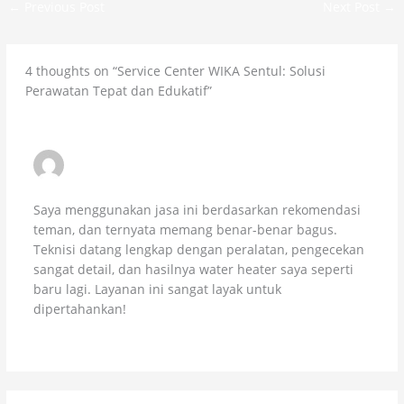
←
Previous Post
Next Post
→
4 thoughts on “Service Center WIKA Sentul: Solusi
Perawatan Tepat dan Edukatif”
DEDI KUSUMA – SENTUL
JULY 12, 2025 AT 3:07 AM
Saya menggunakan jasa ini berdasarkan rekomendasi
teman, dan ternyata memang benar-benar bagus.
Teknisi datang lengkap dengan peralatan, pengecekan
sangat detail, dan hasilnya water heater saya seperti
baru lagi. Layanan ini sangat layak untuk
dipertahankan!