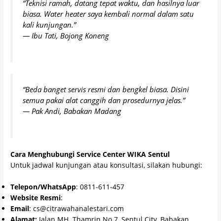
“Teknisi ramah, datang tepat waktu, dan hasilnya luar
biasa. Water heater saya kembali normal dalam satu
kali kunjungan.”
—
Ibu Tati, Bojong Koneng
“Beda banget servis resmi dan bengkel biasa. Disini
semua pakai alat canggih dan prosedurnya jelas.”
—
Pak Andi, Babakan Madang
Cara Menghubungi Service Center WIKA Sentul
Untuk jadwal kunjungan atau konsultasi, silakan hubungi:
Telepon/WhatsApp
: 0811-611-457
Website Resmi
:
wika.citrawahanalestari.com
Email
: cs@citrawahanalestari.com
Alamat:
Jalan MH. Thamrin No.7, Sentul City, Babakan