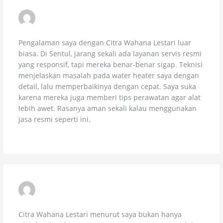
NAUFAL HIDAYAT – ALAMAT: SENTUL
SEPTEMBER 14, 2025 AT 7:19 PM
Pengalaman saya dengan Citra Wahana Lestari luar
biasa. Di Sentul, jarang sekali ada layanan servis resmi
yang responsif, tapi mereka benar-benar sigap. Teknisi
menjelaskan masalah pada water heater saya dengan
detail, lalu memperbaikinya dengan cepat. Saya suka
karena mereka juga memberi tips perawatan agar alat
lebih awet. Rasanya aman sekali kalau menggunakan
jasa resmi seperti ini.
NADIA SALSABILA ALAMAT: SENTUL
OCTOBER 6, 2025 AT 9:36 PM
Citra Wahana Lestari menurut saya bukan hanya