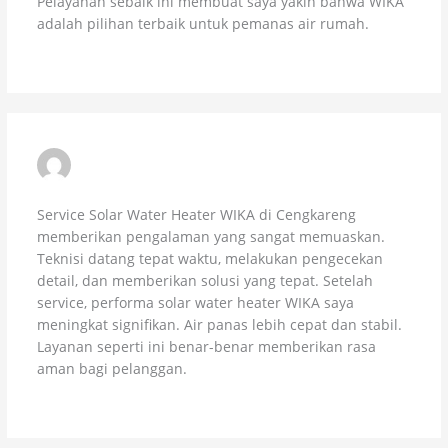
Pelayanan sebaik ini membuat saya yakin bahwa WIKA
adalah pilihan terbaik untuk pemanas air rumah.
AHMAD FAUZI – CENGKARENG
JANUARY 29, 2026 AT 4:28 PM
Service Solar Water Heater WIKA di Cengkareng
memberikan pengalaman yang sangat memuaskan.
Teknisi datang tepat waktu, melakukan pengecekan
detail, dan memberikan solusi yang tepat. Setelah
service, performa solar water heater WIKA saya
meningkat signifikan. Air panas lebih cepat dan stabil.
Layanan seperti ini benar-benar memberikan rasa
aman bagi pelanggan.