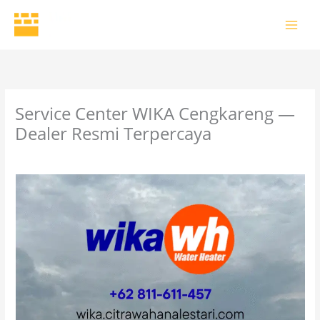
Skip
to
content
Service Center WIKA Cengkareng —
Dealer Resmi Terpercaya
5 Comments
/
Uncategorized
/ By
wikaofficial