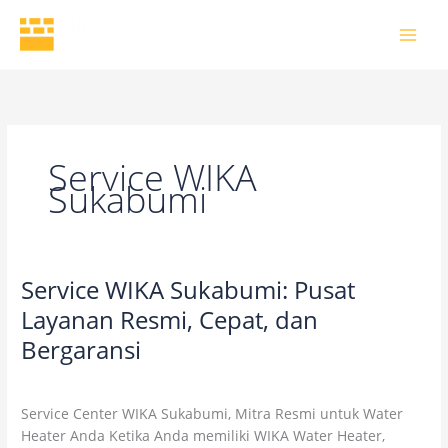
Skip
to
content
Service WIKA
Sukabumi
Service WIKA Sukabumi: Pusat
Service
WIKA
Layanan Resmi, Cepat, dan
Sukabumi:
Bergaransi
Pusat
Layanan
Leave a Comment
/
Uncategorized
/
wikaofficial
Resmi,
Service Center WIKA Sukabumi, Mitra Resmi untuk Water
Cepat,
Heater Anda Ketika Anda memiliki WIKA Water Heater,
dan