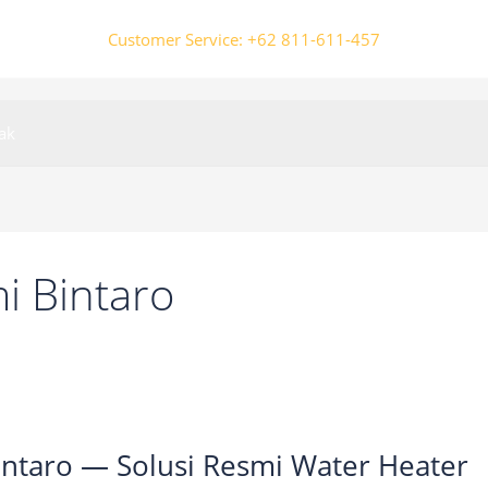
Customer Service: +62 811-611-457
ak
i Bintaro
intaro — Solusi Resmi Water Heater