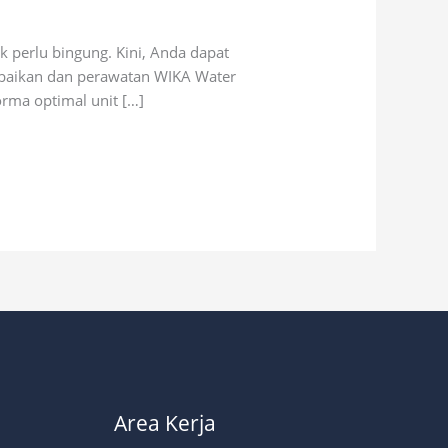
 perlu bingung. Kini, Anda dapat
erbaikan dan perawatan WIKA Water
orma optimal unit […]
Area Kerja