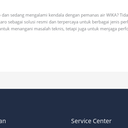
ial
o dan sedang mengalami kendala dengan pemanas air WIKA? Tidak
aro sebagai solusi resmi dan terpercaya untuk berbagai jenis p
untuk menangani masalah teknis, tetapi juga untuk menjaga perf
an
Service Center