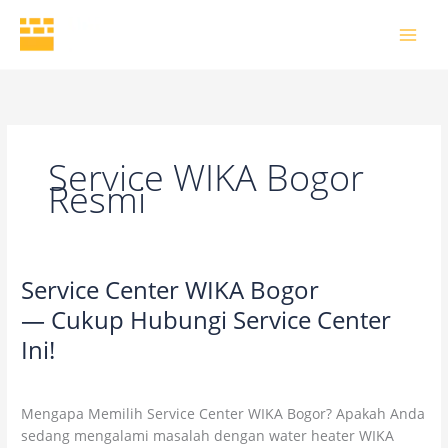
Skip
to
content
Service WIKA Bogor
Resmi
Service Center WIKA Bogor
Service
Center
— Cukup Hubungi Service Center
WIKA
Ini!
Bogor
— Cukup
Uncategorized
/
wikaofficial
Hubungi
Mengapa Memilih Service Center WIKA Bogor? Apakah Anda
Service
sedang mengalami masalah dengan water heater WIKA
Center