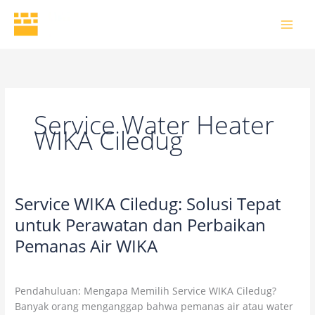
Skip
to
content
Service Water Heater
WIKA Ciledug
Service WIKA Ciledug: Solusi Tepat
Service
WIKA
untuk Perawatan dan Perbaikan
Ciledug:
Pemanas Air WIKA
Solusi
Tepat
2 Comments
/
Uncategorized
/
wikaofficial
untuk
Pendahuluan: Mengapa Memilih Service WIKA Ciledug?
Perawatan
Banyak orang menganggap bahwa pemanas air atau water
dan