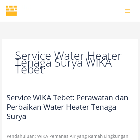
Skip
to
content
Service Water Heater
Tenaga Surya WIKA
Tebet
Service WIKA Tebet: Perawatan dan
Service
WIKA
Perbaikan Water Heater Tenaga
Tebet:
Surya
Perawatan
dan
2 Comments
/
Uncategorized
/
wikaofficial
Perbaikan
Pendahuluan: WIKA Pemanas Air yang Ramah Lingkungan
Water