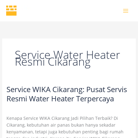
Skip
to
content
Service Water Heater
Resmi Cikarang
Service WIKA Cikarang: Pusat Servis
Service
WIKA
Resmi Water Heater Terpercaya
Cikarang:
2 Comments
/
Uncategorized
/
wikaofficial
Pusat
Servis
Kenapa Service WIKA Cikarang Jadi Pilihan Terbaik? Di
Resmi
Cikarang, kebutuhan air panas bukan hanya sekadar
Water
kenyamanan, tetapi juga kebutuhan penting bagi rumah
Heater