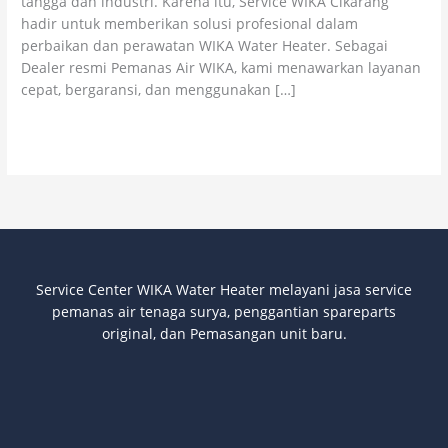
tangga dan industri. Karena itu, Service WIKA Cikarang
Terpercaya
hadir untuk memberikan solusi profesional dalam
perbaikan dan perawatan WIKA Water Heater. Sebagai
Dealer resmi Pemanas Air WIKA, kami menawarkan layanan
cepat, bergaransi, dan menggunakan […]
Read More »
Service Center WIKA Water Heater melayani jasa service
pemanas air tenaga surya
, penggantian spareparts
original, dan Pemasangan unit baru.