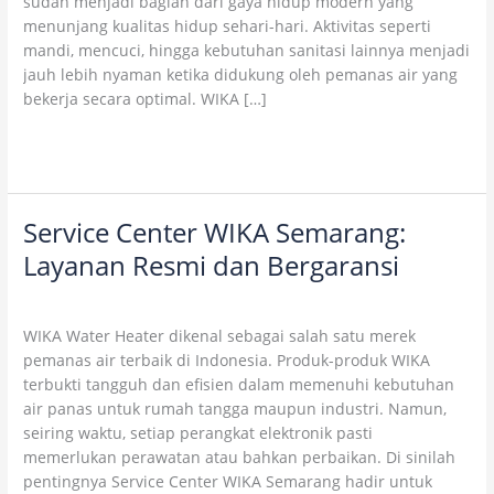
sudah menjadi bagian dari gaya hidup modern yang
Original
menunjang kualitas hidup sehari-hari. Aktivitas seperti
mandi, mencuci, hingga kebutuhan sanitasi lainnya menjadi
jauh lebih nyaman ketika didukung oleh pemanas air yang
bekerja secara optimal. WIKA […]
Read More »
Service Center WIKA Semarang:
Service
Center
Layanan Resmi dan Bergaransi
WIKA
3 Comments
/
Uncategorized
/
wikaofficial
Semarang:
Layanan
WIKA Water Heater dikenal sebagai salah satu merek
Resmi
pemanas air terbaik di Indonesia. Produk-produk WIKA
dan
terbukti tangguh dan efisien dalam memenuhi kebutuhan
Bergaransi
air panas untuk rumah tangga maupun industri. Namun,
seiring waktu, setiap perangkat elektronik pasti
memerlukan perawatan atau bahkan perbaikan. Di sinilah
pentingnya Service Center WIKA Semarang hadir untuk