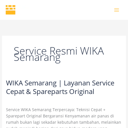
Skip
to
content
Service Resmi WIKA
Semarang
WIKA Semarang | Layanan Service
WIKA
Semarang
Cepat & Spareparts Original
|
Leave a Comment
/
Blog
/
wikaofficial
Layanan
Service
Service WIKA Semarang Terpercaya: Teknisi Cepat +
Cepat
Sparepart Original Bergaransi Kenyamanan air panas di
&
rumah bukan lagi sekadar kebutuhan tambahan, melainkan
Spareparts