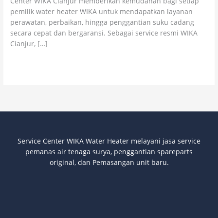
Center WIKA Cianjur memberikan kemudahan bagi setiap
Resmi
pemilik water heater WIKA untuk mendapatkan layanan
perawatan, perbaikan, hingga penggantian suku cadang
secara cepat dan bergaransi. Sebagai service resmi WIKA
Cianjur, […]
Read More »
Service Center WIKA Water Heater melayani jasa service
pemanas air tenaga surya
, penggantian spareparts
original, dan Pemasangan unit baru.