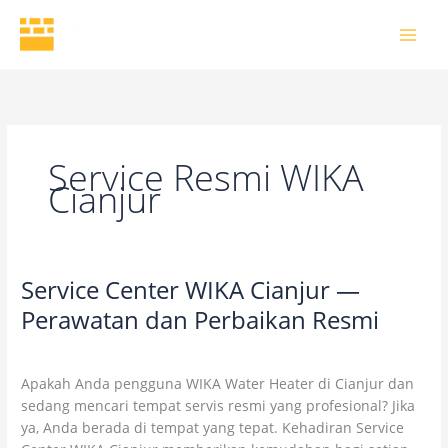
Skip
to
content
Service Resmi WIKA
Cianjur
Service Center WIKA Cianjur —
Service
Center
Perawatan dan Perbaikan Resmi
WIKA
1 Comment
/
Uncategorized
/
wikaofficial
Cianjur
—
Apakah Anda pengguna WIKA Water Heater di Cianjur dan
Perawatan
sedang mencari tempat servis resmi yang profesional? Jika
dan
ya, Anda berada di tempat yang tepat. Kehadiran Service
Perbaikan