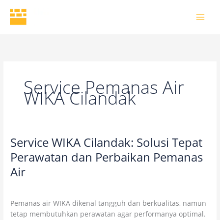
Skip
to
content
Service Pemanas Air
WIKA Cilandak
Service WIKA Cilandak: Solusi Tepat
Service
WIKA
Perawatan dan Perbaikan Pemanas
Cilandak:
Air
Solusi
Tepat
2 Comments
/
Uncategorized
/
wikaofficial
Perawatan
Pemanas air WIKA dikenal tangguh dan berkualitas, namun
dan
tetap membutuhkan perawatan agar performanya optimal.
Perbaikan