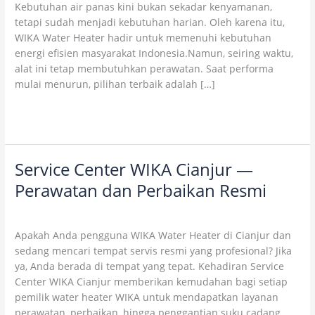
Kebutuhan air panas kini bukan sekadar kenyamanan,
Wahana
tetapi sudah menjadi kebutuhan harian. Oleh karena itu,
Lestari
WIKA Water Heater hadir untuk memenuhi kebutuhan
energi efisien masyarakat Indonesia.Namun, seiring waktu,
alat ini tetap membutuhkan perawatan. Saat performa
mulai menurun, pilihan terbaik adalah […]
Read More »
Service Center WIKA Cianjur —
Service
Center
Perawatan dan Perbaikan Resmi
WIKA
1 Comment
/
Uncategorized
/
wikaofficial
Cianjur
—
Apakah Anda pengguna WIKA Water Heater di Cianjur dan
Perawatan
sedang mencari tempat servis resmi yang profesional? Jika
dan
ya, Anda berada di tempat yang tepat. Kehadiran Service
Perbaikan
Center WIKA Cianjur memberikan kemudahan bagi setiap
Resmi
pemilik water heater WIKA untuk mendapatkan layanan
perawatan, perbaikan, hingga penggantian suku cadang