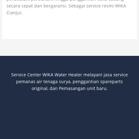
secara cepat dan bergaransi. Sebagai service resmi WIKA
Cianjur,
Read More »
Service Center WIKA Water Heater melayani jasa service
pemanas air tenaga surya
, penggantian spareparts
original, dan Pemasangan unit baru.