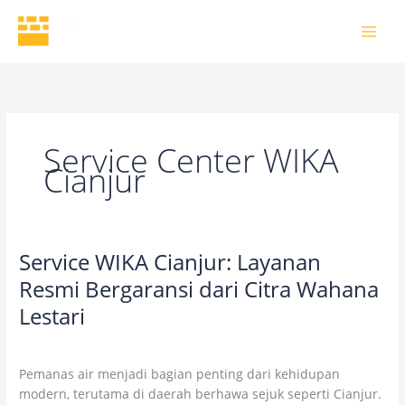
Skip
to
content
Service Center WIKA
Cianjur
Service WIKA Cianjur: Layanan
Service
WIKA
Resmi Bergaransi dari Citra Wahana
Cianjur:
Lestari
Layanan
Resmi
1 Comment
/
Uncategorized
/
wikaofficial
Bergaransi
Pemanas air menjadi bagian penting dari kehidupan
dari
modern, terutama di daerah berhawa sejuk seperti Cianjur.
Citra