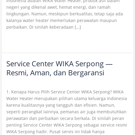
Indonesia adalah WIKA Water Heater, produk asli dalam
Heater
negeri yang dikenal awet, hemat energi, dan ramah
lingkungan. Namun, meskipun berkualitas, tetap saja ada
kalanya water heater memerlukan perawatan maupun
perbaikan. Di sinilah keberadaan […]
Read More »
Service Center WIKA Serpong —
Service
Center
Resmi, Aman, dan Bergaransi
WIKA
5 Comments
/
Uncategorized
/
wikaofficial
Serpong
—
1. Kenapa Harus Pilih Service Center WIKA Serpong? WIKA
Resmi,
Water Heater merupakan pilihan utama keluarga Indonesia
Aman,
karena kualitasnya yang tangguh dan efisien. Namun,
dan
seperti perangkat lainnya, pemanas air juga membutuhkan
Bergaransi
perawatan dan perbaikan secara berkala. Di sinilah peran
penting Service Center WIKA Serpong sebagai service resmi
WIKA Serpong hadir. Pusat servis ini tidak hanya