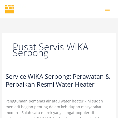
Skip
to
content
Pusat Servis WIKA
Serpong
Service WIKA Serpong: Perawatan &
Service
WIKA
Perbaikan Resmi Water Heater
Serpong:
2 Comments
/
Uncategorized
/
wikaofficial
Perawatan
&
Penggunaan pemanas air atau water heater kini sudah
Perbaikan
menjadi bagian penting dalam kehidupan masyarakat
Resmi
modern. Salah satu merek yang sangat populer di
Water