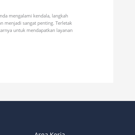
nda mengalami kendala, langkah
n menjadi sangat penting. Terletak
itarnya untuk mendapatkan layanan
Area Kerja