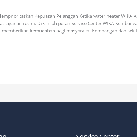
ial
emprioritaskan Kepuasan Pelanggan Ketika water heater WIKA A
t layanan resmi. Di sinilah peran Service Center WIKA Kembanga
vis ini memberikan kemudahan bagi masyarakat Kembangan dan sek
an
Service Center