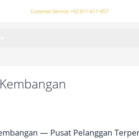
Customer Service: +62 811-611-457
ak
A Kembangan
Kembangan — Pusat Pelanggan Terpe