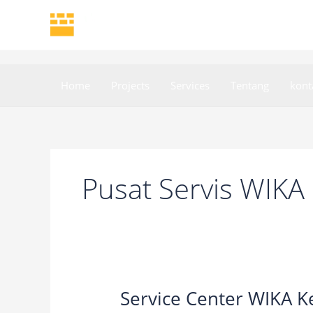
Skip
to
content
Home
Projects
Services
Tentang
kont
Pusat Servis WIK
Service Center WIKA 
Service
Center