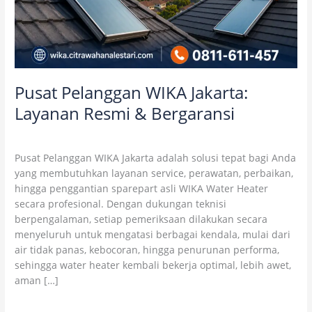
Pusat Pelanggan WIKA Jakarta:
Layanan Resmi & Bergaransi
2 Comments
/
Uncategorized
/
wikaofficial
Pusat Pelanggan WIKA Jakarta adalah solusi tepat bagi Anda
yang membutuhkan layanan service, perawatan, perbaikan,
hingga penggantian sparepart asli WIKA Water Heater
secara profesional. Dengan dukungan teknisi
berpengalaman, setiap pemeriksaan dilakukan secara
menyeluruh untuk mengatasi berbagai kendala, mulai dari
air tidak panas, kebocoran, hingga penurunan performa,
sehingga water heater kembali bekerja optimal, lebih awet,
aman […]
Read More »