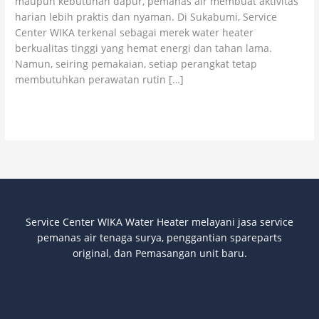
maupun kebutuhan dapur, pemanas air membuat aktivitas
dan
harian lebih praktis dan nyaman. Di Sukabumi, Service
Teknisi
Center WIKA terkenal sebagai merek water heater
Ahli
berkualitas tinggi yang hemat energi dan tahan lama.
Namun, seiring pemakaian, setiap perangkat tetap
membutuhkan perawatan rutin […]
Read More »
Service Center WIKA Water Heater melayani jasa service
pemanas air tenaga surya
, penggantian spareparts
original, dan Pemasangan unit baru.