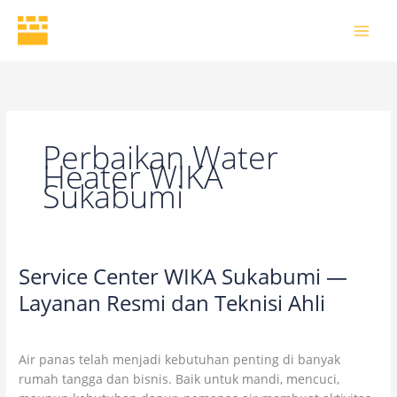
Skip
to
content
Perbaikan Water
Heater WIKA
Sukabumi
Service Center WIKA Sukabumi —
Service
Center
Layanan Resmi dan Teknisi Ahli
WIKA
Leave a Comment
/
Uncategorized
/
wikaofficial
Sukabumi
—
Air panas telah menjadi kebutuhan penting di banyak
Layanan
rumah tangga dan bisnis. Baik untuk mandi, mencuci,
Resmi