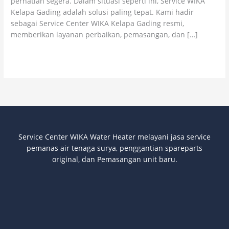
perhatian segera. Dalam situasi seperti ini, Service WIKA
Bergaransi
Kelapa Gading adalah solusi paling tepat. Kami hadir
sebagai Service Center WIKA Kelapa Gading resmi,
memberikan layanan perbaikan, pemasangan, dan […]
Read More »
Service Center WIKA Water Heater melayani jasa service
pemanas air tenaga surya
, penggantian spareparts
original, dan Pemasangan unit baru.