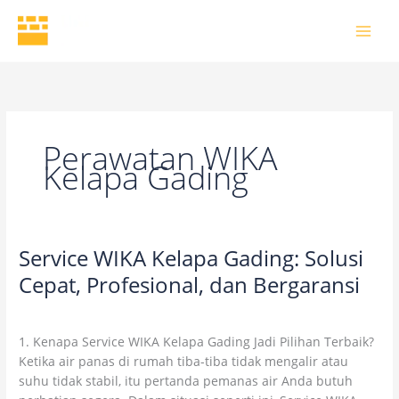
Skip
to
content
Perawatan WIKA
Kelapa Gading
Service WIKA Kelapa Gading: Solusi
Service
WIKA
Cepat, Profesional, dan Bergaransi
Kelapa
6 Comments
/
Uncategorized
/
wikaofficial
Gading:
Solusi
1. Kenapa Service WIKA Kelapa Gading Jadi Pilihan Terbaik?
Cepat,
Ketika air panas di rumah tiba-tiba tidak mengalir atau
Profesional,
suhu tidak stabil, itu pertanda pemanas air Anda butuh
dan