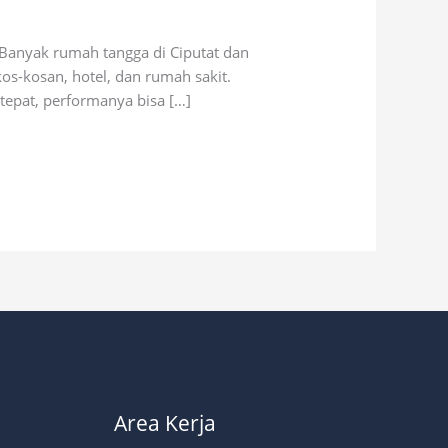
 Banyak rumah tangga di Ciputat dan
os-kosan, hotel, dan rumah sakit.
epat, performanya bisa […]
Area Kerja