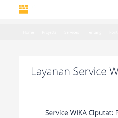
Skip
to
content
Home
Projects
Services
Tentang
kont
Layanan Service W
Service WIKA Ciputat:
Service
WIKA