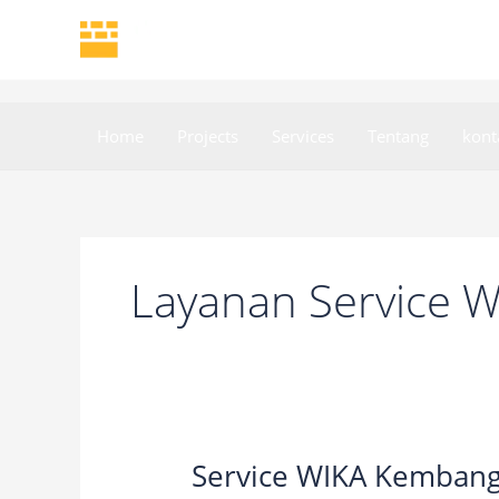
Skip
to
content
Home
Projects
Services
Tentang
kont
Layanan Service W
Service WIKA Kembanga
Service
WIKA