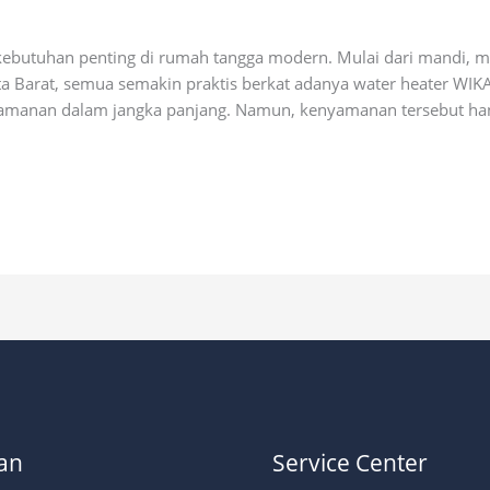
ial
ebutuhan penting di rumah tangga modern. Mulai dari mandi, m
a Barat, semua semakin praktis berkat adanya water heater WIKA
manan dalam jangka panjang. Namun, kenyamanan tersebut hanya
an
Service Center