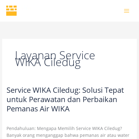
Skip
to
content
Layanan Service
WIKA Ciledug
Service WIKA Ciledug: Solusi Tepat
Service
WIKA
untuk Perawatan dan Perbaikan
Ciledug:
Pemanas Air WIKA
Solusi
Tepat
2 Comments
/
Uncategorized
/
wikaofficial
untuk
Pendahuluan: Mengapa Memilih Service WIKA Ciledug?
Perawatan
Banyak orang menganggap bahwa pemanas air atau water
dan