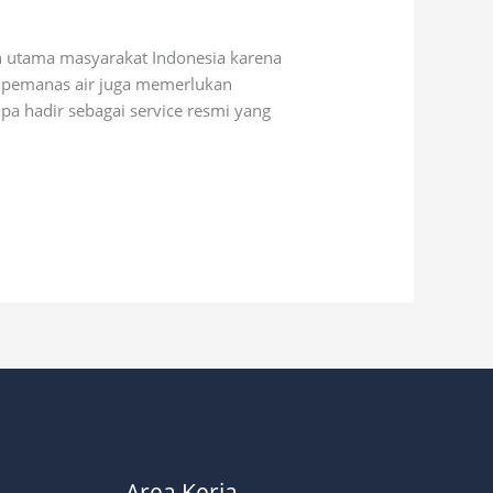
n utama masyarakat Indonesia karena
a, pemanas air juga memerlukan
pa hadir sebagai service resmi yang
Area Kerja