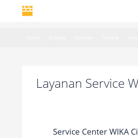
Skip
to
content
Home
Projects
Services
Tentang
kont
Layanan Service W
Service Center WIKA 
Service
Center