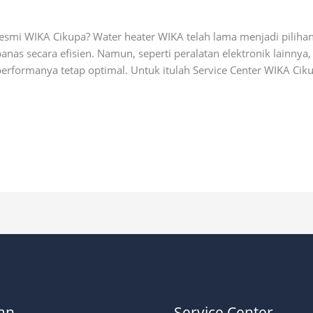
ial
smi WIKA Cikupa? Water heater WIKA telah lama menjadi piliha
nas secara efisien. Namun, seperti peralatan elektronik lainny
erformanya tetap optimal. Untuk itulah Service Center WIKA Ciku
an
Service Center