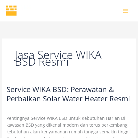
Skip
to
content
Jasa Service WIKA
BSD Resmi
Service WIKA BSD: Perawatan &
Service
WIKA
Perbaikan Solar Water Heater Resmi
BSD:
4 Comments
/
Uncategorized
/
wikaofficial
Perawatan
&
Pentingnya Service WIKA BSD untuk Kebutuhan Harian Di
Perbaikan
kawasan BSD yang dikenal modern dan terus berkembang,
Solar
kebutuhan akan kenyamanan rumah tangga semakin tinggi.
Water