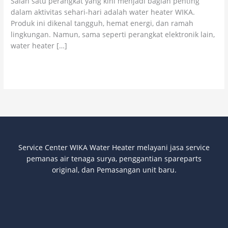
Salah satu perangkat yang kini menjadi bagian penting
Heater
dalam aktivitas sehari-hari adalah water heater WIKA.
Resmi
Produk ini dikenal tangguh, hemat energi, dan ramah
lingkungan. Namun, sama seperti perangkat elektronik lain,
water heater […]
Read More »
Service Center WIKA Water Heater melayani jasa service
pemanas air tenaga surya
, penggantian spareparts
original, dan Pemasangan unit baru.