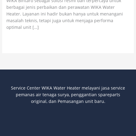
WIKA Bintaro sebagai solusi resmi dan terpercaya untuk
Heater
berbagai jenis perbaikan dan perawatan WIKA Water
Heater. Layanan ini hadir bukan hanya untuk menangani
masalah teknis, tetapi juga untuk menjaga performa
optimal unit […]
Read More »
Service Center WIKA Water Heater melayani jasa service
pemanas air tenaga surya
, penggantian spareparts
original, dan Pemasangan unit baru.