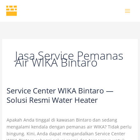
Skip
to
content
Jasa Service Pemanas
Air WIKA Bintaro
Service Center WIKA Bintaro —
Service
Center
Solusi Resmi Water Heater
WIKA
5 Comments
/
Uncategorized
/
wikaofficial
Bintaro
—
Apakah Anda tinggal di kawasan Bintaro dan sedang
Solusi
mengalami kendala dengan pemanas air WIKA? Tidak perlu
Resmi
bingung. Kini, Anda dapat mengandalkan Service Center
Water