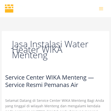
Skip
to
content
Jasa Instalasi Water
Heater WIKA
Menteng
Service Center WIKA Menteng —
Service
Center
Service Resmi Pemanas Air
WIKA
5 Comments
/
Uncategorized
/
wikaofficial
Menteng
—
Selamat Datang di Service Center WIKA Menteng Bagi Anda
Service
yang tinggal di wilayah Menteng dan mengalami kendala
Resmi