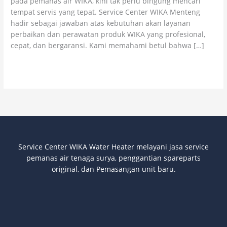
pada pemanas air WIKA, kini tak perlu bingung mencari
Pemanas
tempat servis yang tepat. Service Center WIKA Menteng
Air
hadir sebagai jawaban atas kebutuhan akan layanan
perbaikan dan perawatan produk WIKA yang profesional,
cepat, dan bergaransi. Kami memahami betul bahwa […]
Read More »
Service Center WIKA Water Heater melayani jasa service
pemanas air tenaga surya
, penggantian spareparts
original, dan Pemasangan unit baru.