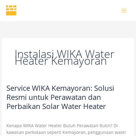
Skip
to
content
Instalasi WIKA Water
Heater Kemayoran
Service WIKA Kemayoran: Solusi
Service
WIKA
Resmi untuk Perawatan dan
Kemayoran:
Perbaikan Solar Water Heater
Solusi
Resmi
2 Comments
/
Uncategorized
/
wikaofficial
untuk
Kenapa WIKA Water Heater Butuh Perawatan Rutin? Di
Perawatan
kawasan perkotaan seperti Kemayoran, penggunaan water
dan