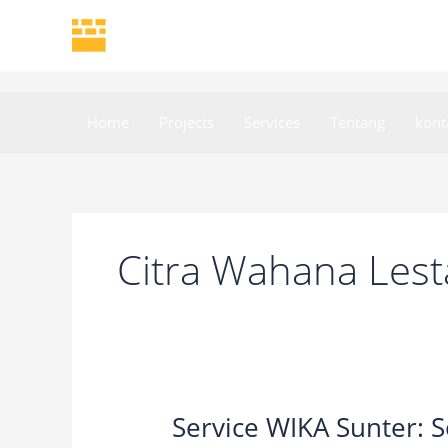
Skip
to
content
Home
Projects
Services
Tentang
kont
Citra Wahana Lest
Service WIKA Sunter: 
Service
WIKA