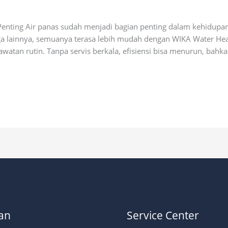
al
 Penting Air panas sudah menjadi bagian penting dalam kehidupa
ga lainnya, semuanya terasa lebih mudah dengan WIKA Water He
tan rutin. Tanpa servis berkala, efisiensi bisa menurun, bahkan
an
Service Center