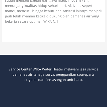
sudah menjadi bagian dari gaya hidup modern yang
Original
menunjang kualitas hidup sehari-hari. Aktivitas seperti
mandi, mencuci, hingga kebutuhan sanitasi lainnya menjadi
jauh lebih nyaman ketika didukung oleh pemanas air yang
bekerja secara optimal. WIKA […]
Read More »
Service Center WIKA Water Heater melayani jasa service
pemanas air tenaga surya
, penggantian spareparts
original, dan Pemasangan unit baru.