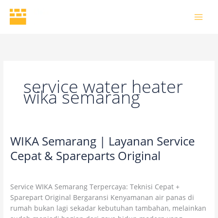
Skip
to
content
service water heater
wika semarang
WIKA Semarang | Layanan Service
WIKA
Semarang
Cepat & Spareparts Original
|
Leave a Comment
/
Blog
/
wikaofficial
Layanan
Service
Service WIKA Semarang Terpercaya: Teknisi Cepat +
Cepat
Sparepart Original Bergaransi Kenyamanan air panas di
&
rumah bukan lagi sekadar kebutuhan tambahan, melainkan
Spareparts