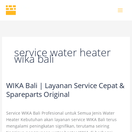
Skip
to
content
service water heater
wika bali
WIKA Bali | Layanan Service Cepat &
WIKA
Bali
Spareparts Original
|
Leave a Comment
/
Blog
/
wikaofficial
Layanan
Service
Service WIKA Bali Profesional untuk Semua Jenis Water
Cepat
Heater Kebutuhan akan layanan service WIKA Bali terus
&
mengalami peningkatan signifikan, terutama seiring
Spareparts