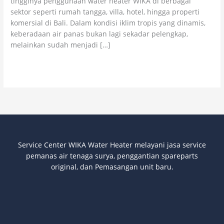
tingginya penggunaan water heater WIKA di berbagai
Original
sektor seperti rumah tangga, villa, hotel, hingga properti
komersial di Bali. Dalam kondisi iklim tropis yang dinamis,
keberadaan air panas bukan lagi sekadar pelengkap,
melainkan sudah menjadi […]
Read More »
Service Center WIKA Water Heater melayani jasa service
pemanas air tenaga surya
, penggantian spareparts
original, dan Pemasangan unit baru.