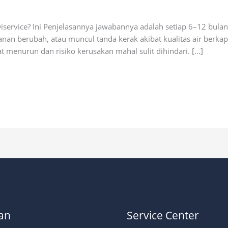
ervice? Ini Penjelasannya jawabannya adalah setiap 6–12 bulan s
kanan berubah, atau muncul tanda kerak akibat kualitas air berka
t menurun dan risiko kerusakan mahal sulit dihindari. […]
an
Service Center