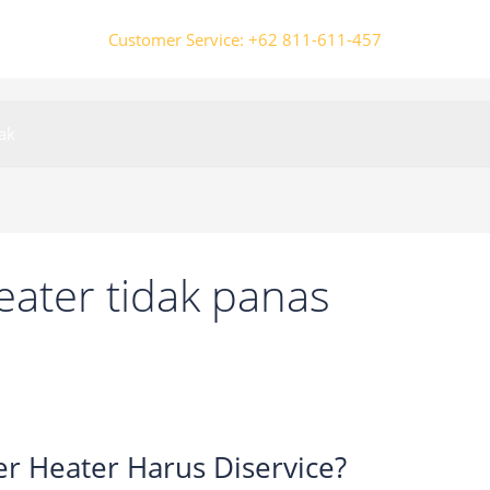
Customer Service: +62 811-611-457
ak
ater tidak panas
r Heater Harus Diservice?