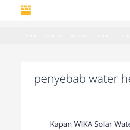
Skip
to
content
Home
Projects
Services
Tentang
kont
penyebab water he
Kapan WIKA Solar Wate
Kapan
WIKA