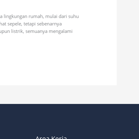
 lingkungan rumah, mulai dari suhu
hat sepele, tetapi sebenarnya
upun listrik, semuanya mengalami
Area Kerja