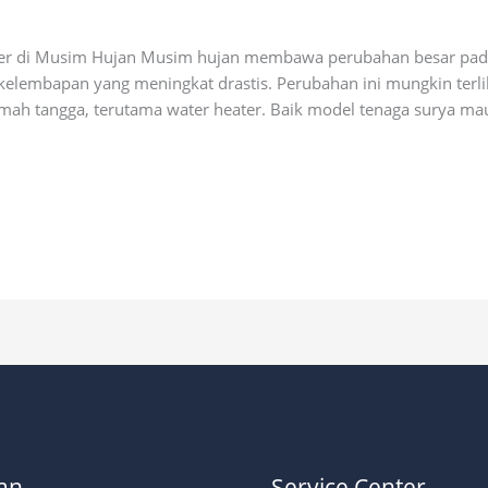
aofficial
er di Musim Hujan Musim hujan membawa perubahan besar pada
 kelembapan yang meningkat drastis. Perubahan ini mungkin terli
ah tangga, terutama water heater. Baik model tenaga surya ma
an
Service Center