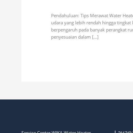
Leave a Comment
/
Uncategorized
/
wik
Water
Heater
Pendahuluan: Tips Merawat Water Heat
di
udara yang lebih rendah hingga tingkat
Musim
berpengaruh pada banyak perangkat rum
Hujan
penyesuaian dalam […]
|
Panduan
Read More »
Lengkap
Layan
Service Center WIKA Water Heater