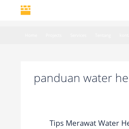
Skip
to
content
Home
Projects
Services
Tentang
kont
panduan water he
Tips Merawat Water H
Tips
Merawat