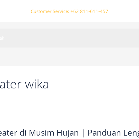
Customer Service: +62 811-611-457
ak
ater wika
eater di Musim Hujan | Panduan Len