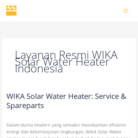
Skip
to
content
Layanan Resmi WIKA
Solar Water Heater
Indonesia
WIKA Solar Water Heater: Service &
WIKA
Solar
Spareparts
Water
2 Comments
/
Uncategorized
/
wikaofficial
Heater:
Service
Dalam dunia modern yang semakin menekankan efisiensi
&
energi dan keberlanjutan lingkungan, WIKA Solar Water
Spareparts