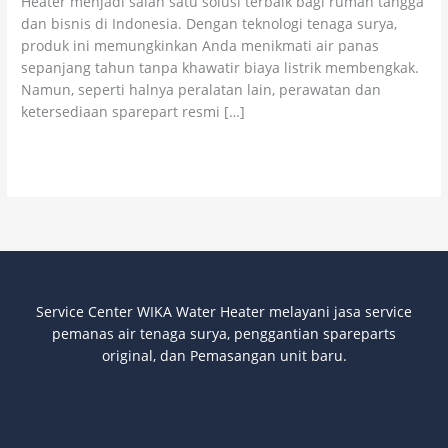
Heater menjadi salah satu solusi terbaik bagi rumah tangga
dan bisnis di Indonesia. Dengan teknologi tenaga surya,
produk ini memungkinkan Anda menikmati air panas
sepanjang tahun tanpa khawatir biaya listrik membengkak.
Namun, seperti halnya peralatan lain, perawatan dan
ketersediaan sparepart resmi […]
Read More »
Service Center WIKA Water Heater melayani jasa service
pemanas air tenaga surya
, penggantian spareparts
original, dan Pemasangan unit baru.