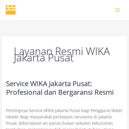
Skip
to
content
Layanan Resmi WIKA
Jakarta Pusat
Service WIKA Jakarta Pusat:
Service
WIKA
Profesional dan Bergaransi Resmi
Jakarta
11 Comments
/
Uncategorized
/
wikaofficial
Pusat:
Profesional
Pentingnya Service WIKA Jakarta Pusat bagi Pengguna Water
dan
Heater Bagi masyarakat perkotaan, terutama di Jakarta
Bergaransi
Pusat, keberadaan air panas bukan sekadar kebutuhan
Resmi