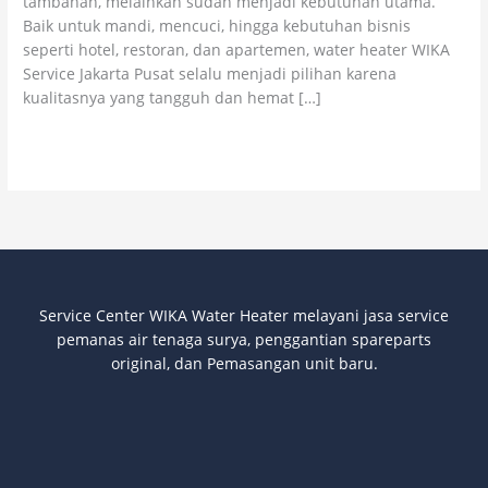
tambahan, melainkan sudah menjadi kebutuhan utama.
Baik untuk mandi, mencuci, hingga kebutuhan bisnis
seperti hotel, restoran, dan apartemen, water heater WIKA
Service Jakarta Pusat selalu menjadi pilihan karena
kualitasnya yang tangguh dan hemat […]
Read More »
Service Center WIKA Water Heater melayani jasa service
pemanas air tenaga surya
, penggantian spareparts
original, dan Pemasangan unit baru.