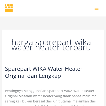
Skip
to
content
harga sparepart wika
water heater terbaru
Sparepart WIKA Water Heater
Sparepart
WIKA
Original dan Lengkap
Water
1 Comment
/
Uncategorized
/
wikaofficial
Heater
Original
Pentingnya Menggunakan Sparepart WIKA Water Heater
dan
Original Masalah water heater yang tidak panas maksimal
Lengkap
sering kali bukan berasal dari unit utama, melainkan dari