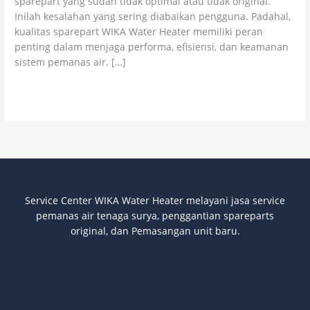
sparepart yang sudah tidak optimal atau tidak original.
Inilah kesalahan yang sering diabaikan pengguna. Padahal,
kualitas sparepart WIKA Water Heater memiliki peran
penting dalam menjaga performa, efisiensi, dan keamanan
sistem pemanas air. […]
Read More »
Service Center WIKA Water Heater melayani jasa service
pemanas air tenaga surya
, penggantian spareparts
original, dan Pemasangan unit baru.