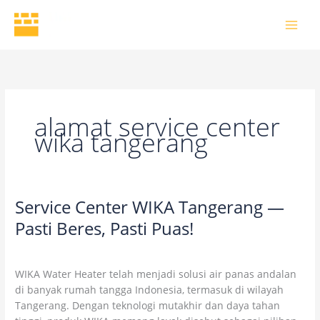
Skip
to
content
alamat service center
wika tangerang
Service Center WIKA Tangerang —
Service
Center
Pasti Beres, Pasti Puas!
WIKA
Uncategorized
/
wikaofficial
Tangerang
—
WIKA Water Heater telah menjadi solusi air panas andalan
Pasti
di banyak rumah tangga Indonesia, termasuk di wilayah
Beres,
Tangerang. Dengan teknologi mutakhir dan daya tahan
Pasti