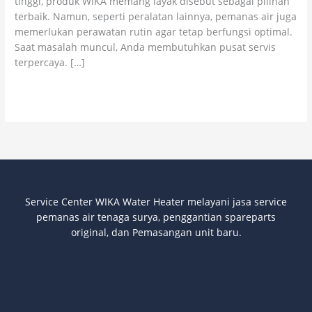
tinggi, produk WIKA memang layak disebut sebagai pilihan
Puas!
terbaik. Namun, seperti peralatan lainnya, pemanas air juga
memerlukan perawatan rutin agar tetap berfungsi optimal.
Saat masalah muncul, Anda membutuhkan pusat servis
terpercaya. […]
Read More »
Service Center WIKA Water Heater melayani jasa service
pemanas air tenaga surya
, penggantian spareparts
original, dan Pemasangan unit baru.