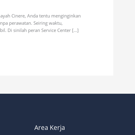
layah Cinere, Anda tentu menginginkan
anpa perawatan. Seiring waktu,
l. Di sinilah peran Service Center […]
Area Kerja