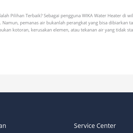
ial
alah Pilihan Terbaik? Sebagai pengguna WIKA Water Heater di wi
l. Namun, pemanas air bukanlah perangkat yang bisa dibiarkan t
an kotoran, kerusakan elemen, atau tekanan air yang tidak stabi
an
Service Center