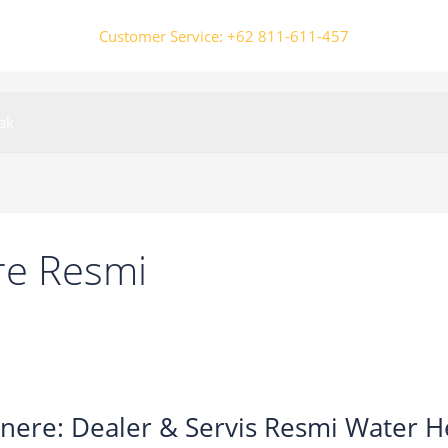
Customer Service: +62 811-611-457
ak
re Resmi
inere: Dealer & Servis Resmi Water H